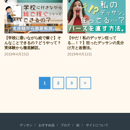
【学校に通いながら絵で稼ぐ】そ
【やだ！私のデッサン狂って
んなことできるの？どうやって？
る…！？】狂ったデッサンの見分
実体験から徹底解説。
け方と改善法。
2019年4月15日
2019年4月12日
1
2
3
>
デッサン
おすすめ品
ブログ
絵
サイトについて