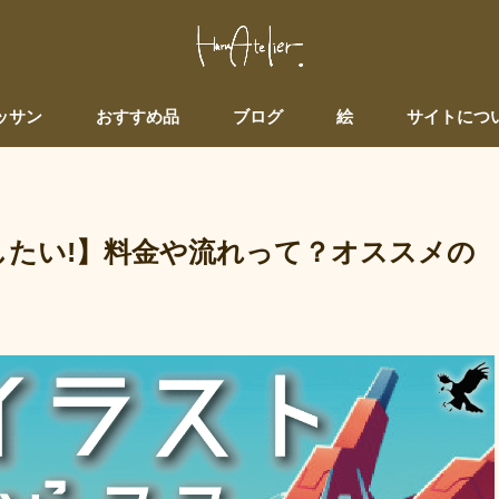
ッサン
おすすめ品
ブログ
絵
サイトにつ
したい!】料金や流れって？オススメの