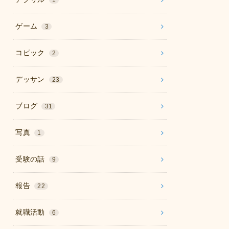
1
ゲーム
3
コピック
2
デッサン
23
ブログ
31
写真
1
受験の話
9
報告
22
就職活動
6