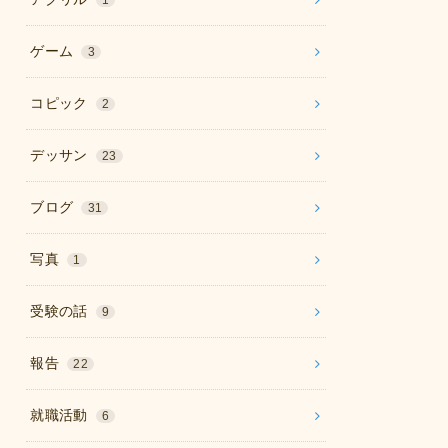
1
ゲーム
3
コピック
2
デッサン
23
ブログ
31
写真
1
受験の話
9
報告
22
就職活動
6