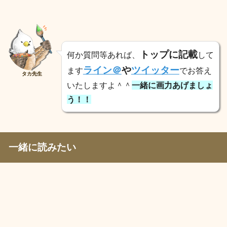
トップに記載
何か質問等あれば、
して
ライン＠
や
ツイッター
ます
でお答え
タカ先生
いたしますよ＾＾
一緒に画力あげましょ
う！！
一緒に読みたい