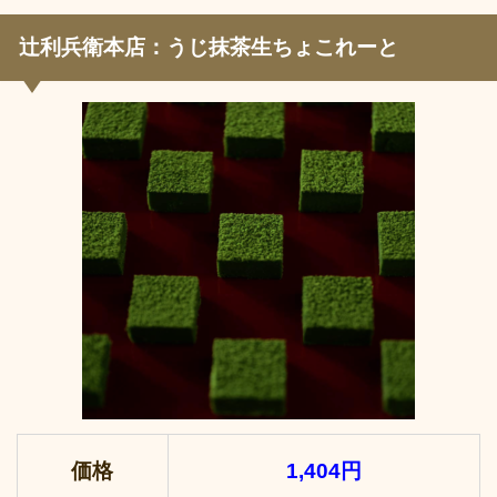
辻利兵衛本店：うじ抹茶生ちょこれーと
価格
1,404円