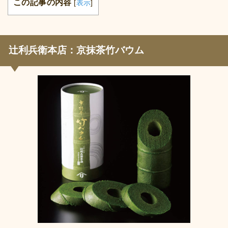
この記事の内容
[
表示
]
辻利兵衛本店：京抹茶竹バウム