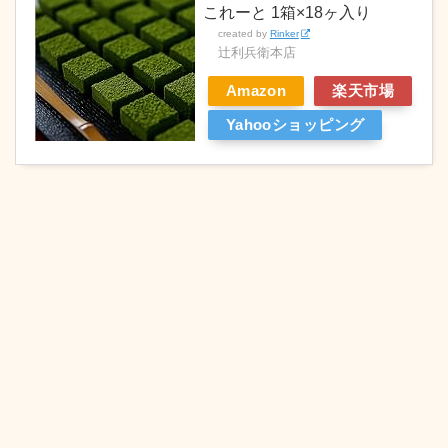
これーと 1箱×18ヶ入り
created by
Rinker
辻利兵衛本店
Amazon
楽天市場
Yahooショッピング