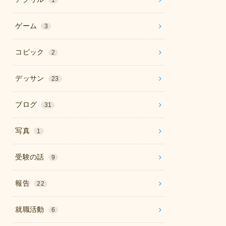
1
ゲーム
3
コピック
2
デッサン
23
ブログ
31
写真
1
受験の話
9
報告
22
就職活動
6