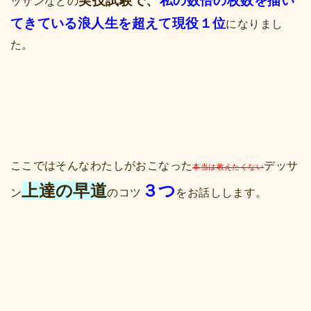
実技試験で、
私の数倍の枚数を描い
ッサンなどの
てきている浪人生を超えて現役１位
になりまし
た。
ここではそんなわたしがおこなった
デッサ
本当は教えたくない
上達の早道
３つ
ン
のコツ
をお話しします。