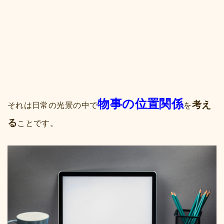
物事の位置関係
考え
それは日常の光景の中で
を
る
ことです。