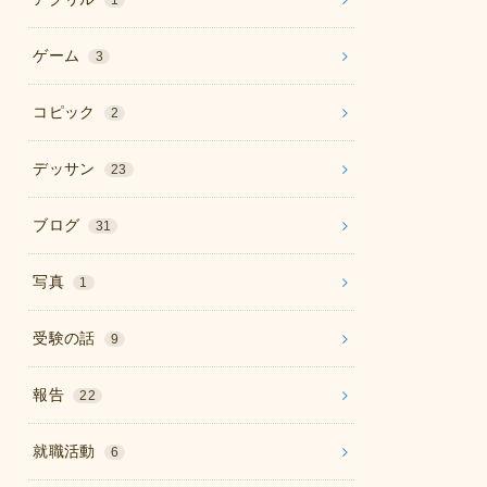
1
ゲーム
3
コピック
2
デッサン
23
ブログ
31
写真
1
受験の話
9
報告
22
就職活動
6